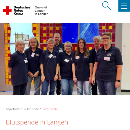
Ortsverein
Langen
in Langen
Angebote
Blutspende
Blutspende
Blutspende in Langen