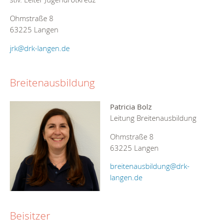
Ohmstraße 8
63225 Langen
jrk@drk-langen.de
Breitenausbildung
Patricia Bolz
Leitung Breitenausbildung
Ohmstraße 8
63225 Langen
breitenausbildung@drk-
langen.de
Beisitzer