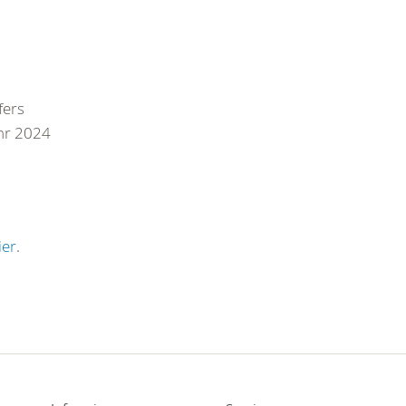
üfers
ahr 2024
ier
.