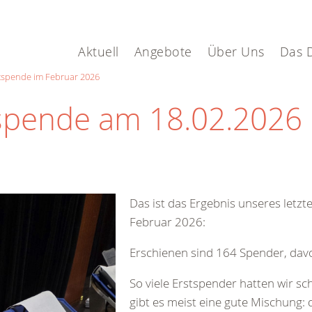
Aktuell
Angebote
Über Uns
Das 
tspende im Februar 2026
spende am 18.02.2026 i
Das ist das Ergebnis unseres letz
Februar 2026:
Erschienen sind 164 Spender, davo
So viele Erstspender hatten wir scho
gibt es meist eine gute Mischung: