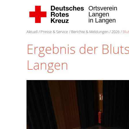
Ortsverein
Langen
in Langen
Aktuell
Presse & Service
Berichte & Meldungen
2026
Blu
Ergebnis der Blut
Langen